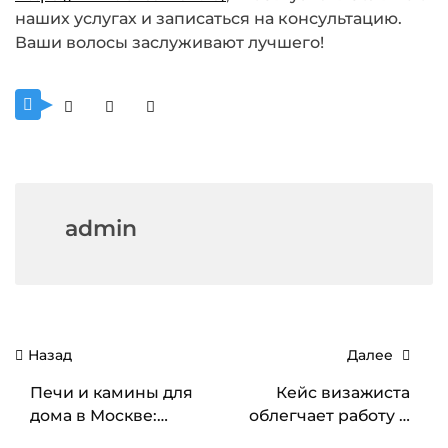
наших услугах и записаться на консультацию.
Ваши волосы заслуживают лучшего!
admin
Навигация
Назад
Далее
по
Печи и камины для
Кейс визажиста
записям
дома в Москве:
облегчает работу и
купить с установкой
подчеркивает