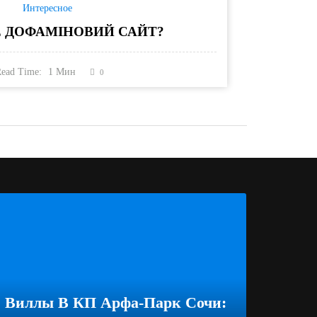
Интересное
 ДОФАМІНОВИЙ САЙТ?
ead Time:
1
Мин
0
Виллы В КП Арфа-Парк Сочи: