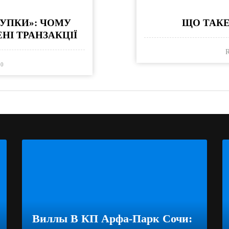
УПКИ»: ЧОМУ
ЩО ТАКЕ
І ТРАНЗАКЦІЇ
R
0
Виллы В КП Арфа-Парк Сочи: