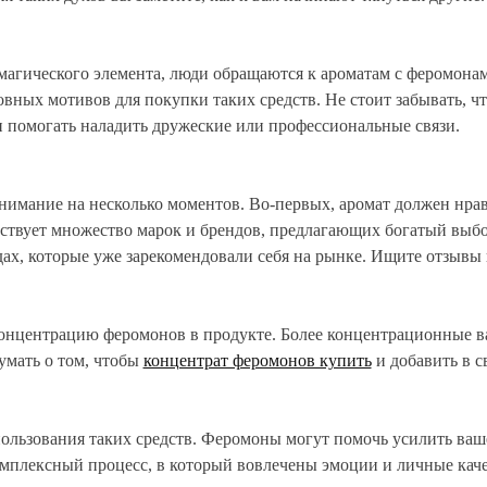
го магического элемента, люди обращаются к ароматам с феромон
вных мотивов для покупки таких средств. Не стоит забывать, ч
и помогать наладить дружеские или профессиональные связи.
внимание на несколько моментов. Во-первых, аромат должен нр
ществует множество марок и брендов, предлагающих богатый выб
дах, которые уже зарекомендовали себя на рынке. Ищите отзывы
концентрацию феромонов в продукте. Более концентрационные в
умать о том, чтобы
концентрат феромонов купить
и добавить в 
льзования таких средств. Феромоны могут помочь усилить ваше 
омплексный процесс, в который вовлечены эмоции и личные каче