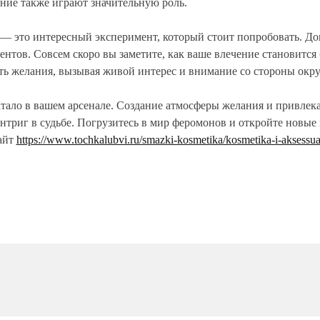
ение также играют значительную роль.
и — это интересный эксперимент, который стоит попробовать. Д
ов. Совсем скоро вы заметите, как ваше влечение становится 
ь желания, вызывая живой интерес и внимание со стороны ок
ватало в вашем арсенале. Создание атмосферы желания и привле
риг в судьбе. Погрузитесь в мир феромонов и откройте новые 
сайт
https://www.tochkalubvi.ru/smazki-kosmetika/kosmetika-i-aksessu