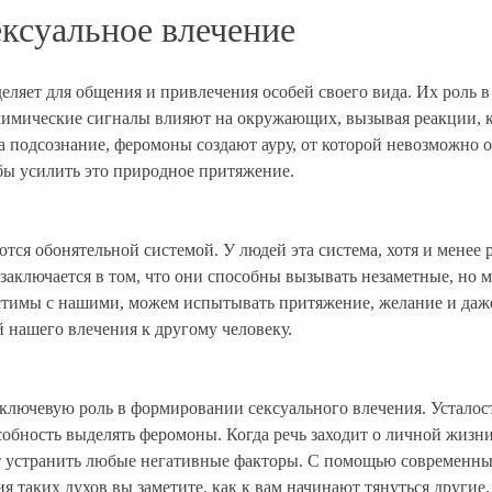
ксуальное влечение
ляет для общения и привлечения особей своего вида. Их роль в
химические сигналы влияют на окружающих, вызывая реакции, к
а подсознание, феромоны создают ауру, от которой невозможно
обы усилить это природное притяжение.
я обонятельной системой. У людей эта система, хотя и менее р
аключается в том, что они способны вызывать незаметные, но 
стимы с нашими, можем испытывать притяжение, желание и даже 
 нашего влечения к другому человеку.
лючевую роль в формировании сексуального влечения. Усталост
обность выделять феромоны. Когда речь заходит о личной жизни,
 устранить любые негативные факторы. С помощью современных
я таких духов вы заметите, как к вам начинают тянуться другие