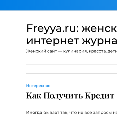
Перейти
к
содержимому
Freyya.ru: женс
интернет журн
Женский сайт — кулинария, красота, дети
Интересное
Как Получить Кредит
Иногда
бывает так, что не все запросы