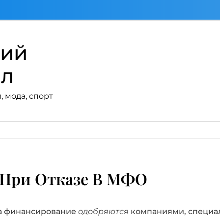
кий
ал
, мода, спорт
 При Отказе В МФО
 на финансирование
одобряются
компаниями, специа