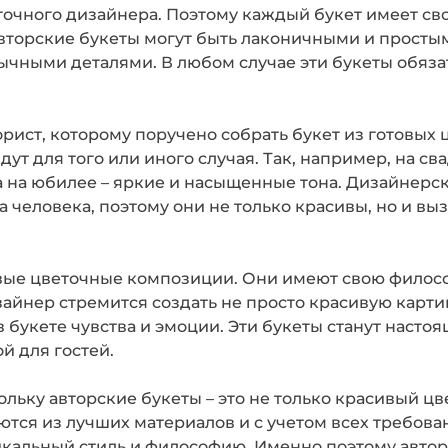
очного дизайнера. Поэтому каждый букет имеет сво
Авторские букеты могут быть лаконичными и простым
чными деталями. В любом случае эти букеты обяза
рист, которому поручено собрать букет из готовых 
дут для того или иного случая. Так, например, на с
а на юбилее – яркие и насыщенные тона. Дизайнерск
а человека, поэтому они не только красивы, но и в
ивые цветочные композиции. Они имеют свою филосо
йнер стремится создать не просто красивую картин
 букете чувства и эмоции. Эти букеты станут насто
й для гостей.
кольку авторские букеты – это не только красивый ц
тся из лучших материалов и с учетом всех требован
кальный стиль и философию. Именно поэтому автор