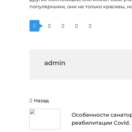
популярными, они не только красивы, н
admin
Навигация
Назад
по
записям
Особенности санато
реабилитации Covid.