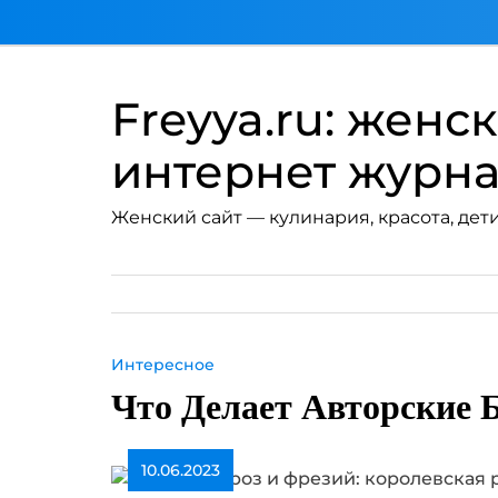
Перейти
к
содержимому
Freyya.ru: женс
интернет журн
Женский сайт — кулинария, красота, дети
Интересное
Что Делает Авторские
10.06.2023