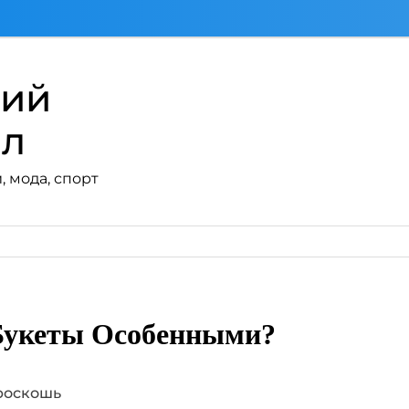
кий
ал
, мода, спорт
 Букеты Особенными?