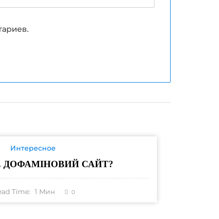
тариев.
Интересное
 ДОФАМІНОВИЙ САЙТ?
ead Time:
1
Мин
0