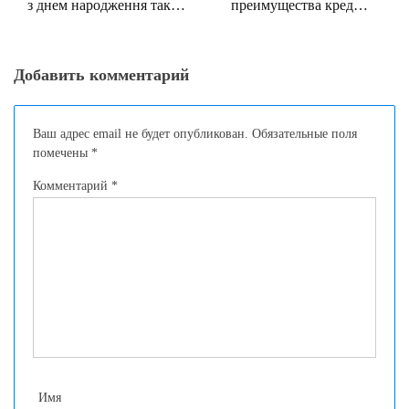
з днем народження так
преимущества кредита
популярні?
под залог авто:
максимизируйте ваши
финансовые ресурсы
Добавить комментарий
Ваш адрес email не будет опубликован.
Обязательные поля
помечены
*
Комментарий
*
Имя